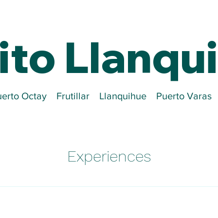
ito Llanqu
erto Octay
Frutillar
Llanquihue
Puerto Varas
Experiences