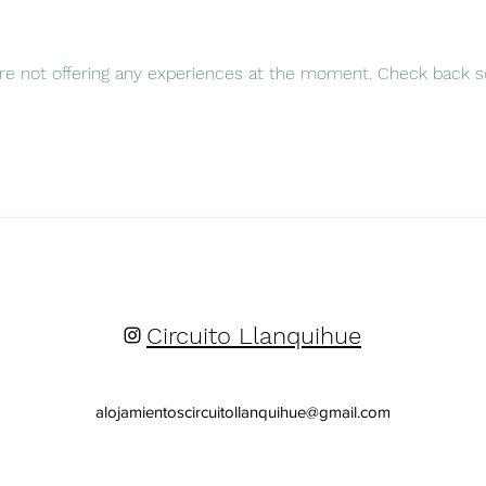
re not offering any experiences at the moment. Check back s
Circuito Llanquihue
alojamientoscircuitollanquihue@gmail.com