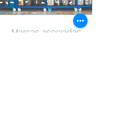
Marcas asociadas
Circuito Llanquihue