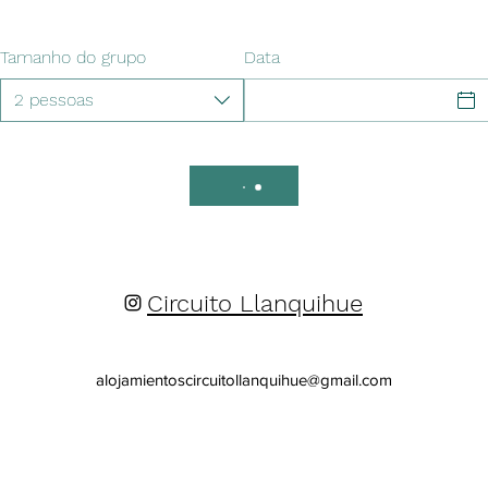
Tamanho do grupo
Data
2 pessoas
Circuito Llanquihue
alojamientoscircuitollanquihue@gmail.com