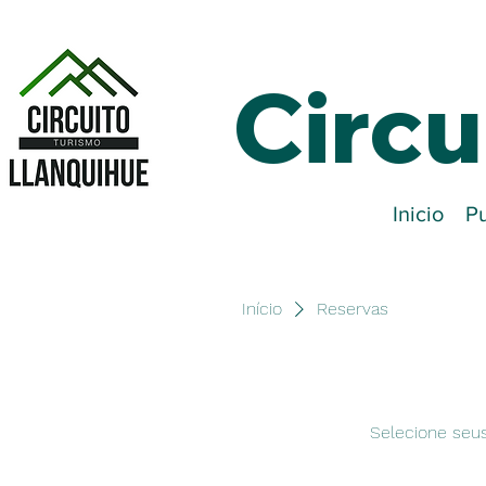
Circu
Inicio
Pu
Início
Reservas
Selecione seus