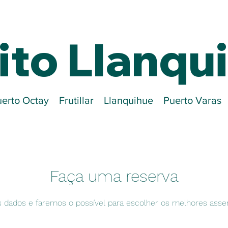
ito Llanqu
erto Octay
Frutillar
Llanquihue
Puerto Varas
Faça uma reserva
 dados e faremos o possível para escolher os melhores asse