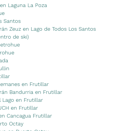
 en Laguna La Poza
ue
s Santos
rán Zeuz en Lago de Todos Los Santos
ntro de ski)
Petrohue
trohue
ada
llin
illar
emanes en Frutillar
án Bandurria en Frutillar
l Lago en Frutillar
UCH en Frutillar
 en Cancagua Frutillar
rto Octay