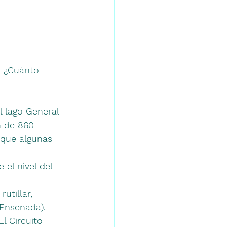
 ¿Cuánto 
 lago General 
n de 860 
nque algunas 
el nivel del 
utillar, 
 Ensenada).
l Circuito 