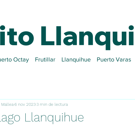
ito Llanqu
erto Octay
Frutillar
Llanquihue
Puerto Varas
l Mallea
6 nov 2023
3 min de lectura
 Lago Llanquihue