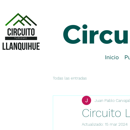
Circu
Inicio
Pu
Todas las entradas
Juan Pablo Carvaja
Circuito
Actualizado:
15 mar 2024