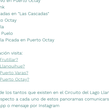
ivo en Puerto Octay
nk
cadas en "Las Cascadas"
to Octay
la
n Puelo
 la Picada en Puerto Octay
ión visita: 
rutillar?
Llanquihue?
Puerto Varas?
Puerto Octay?
e los tantos que existen en el Circuito del Lago Lla
especto a cada uno de estos panoramas comunicarse
app o mensaje por Instagram