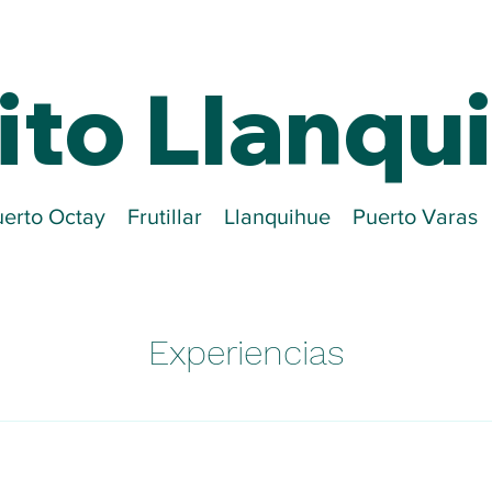
ito Llanqu
erto Octay
Frutillar
Llanquihue
Puerto Varas
Experiencias