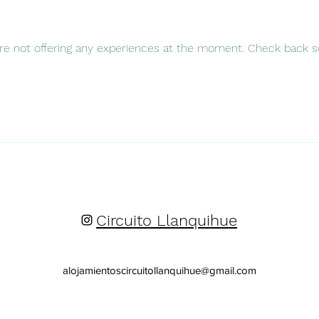
re not offering any experiences at the moment. Check back s
Circuito Llanquihue
alojamientoscircuitollanquihue@gmail.com